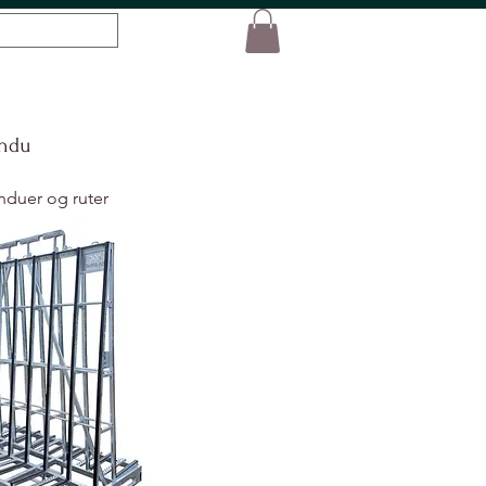
Logg inn
indu
induer og ruter