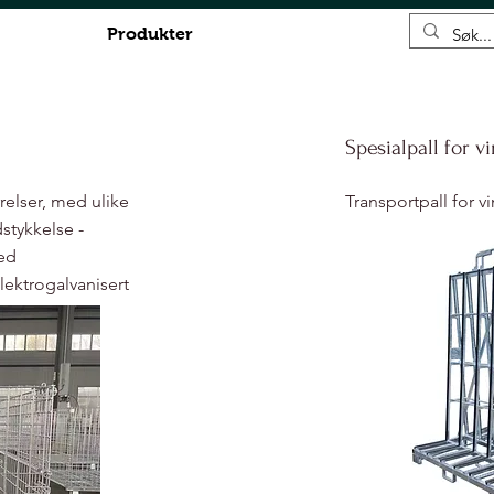
leri
Produkter
Kontakt
Spesialpall for v
rrelser, med ulike
Transportpall for v
stykkelse -
med
elektrogalvanisert