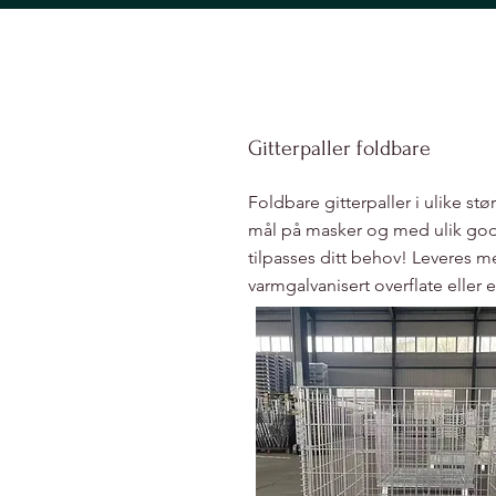
Hjem
Om
Gal
Gitterpaller foldbare
Foldbare gitterpaller i ulike stø
mål på masker og med ulik god
tilpasses ditt behov! Leveres 
varmgalvanisert overflate eller 