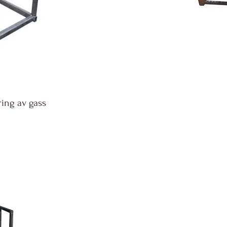
ring av gass
e